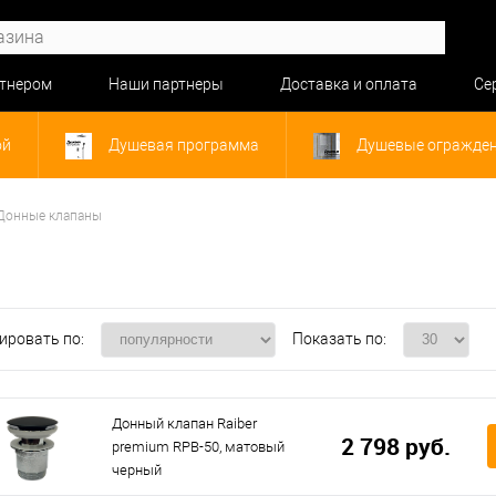
ртнером
Наши партнеры
Доставка и оплата
Се
ой
Душевая программа
Душевые огражде
Донные клапаны
ировать по:
Показать по:
Донный клапан Raiber
2 798 руб.
premium RPB-50, матовый
черный