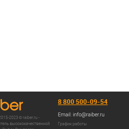
8 800 500-09-54
Email:
info@raiber.ru
015-2023 © raiber.ru -
тель высококачественной
График работы