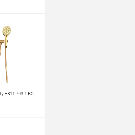
ину
К сравнению
В наличии
ty Н811-703-1-BG
ину