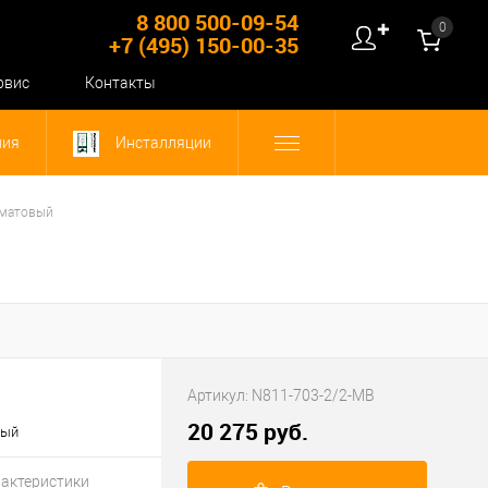
8 800 500-09-54
0
✚
+7 (495) 150-00-35
рвис
Контакты
ния
Инсталляции
 матовый
Артикул:
N811-703-2/2-MB
20 275 руб.
вый
рактеристики