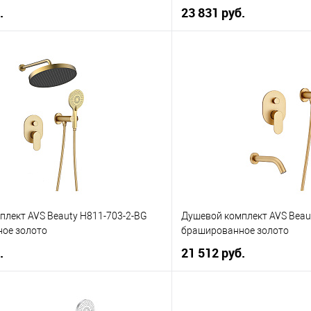
.
23 831 руб.
В корзину
В корз
 клик
К сравнению
Купить в 1 клик
е
В наличии
В избранное
плект AVS Beauty Н811-703-2-BG
Душевой комплект AVS Beau
ое золото
брашированное золото
.
21 512 руб.
В корзину
В корз