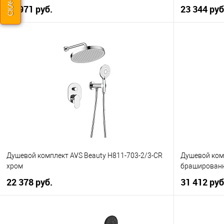
21 971 руб.
23 344 руб
В корзину
Купить в 1 клик
К сравнению
Купить в 1
В избранное
В наличии
В избранно
Душевой комплект AVS Beauty Н811-703-2/3-CR
Душевой ком
хром
брашированн
22 378 руб.
31 412 руб
В корзину