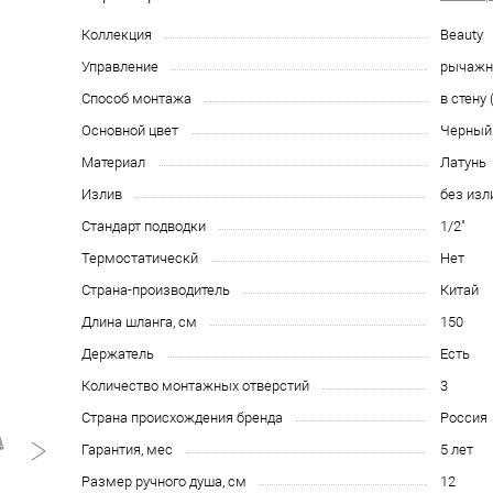
Коллекция
Beauty
Управление
рычаж
Способ монтажа
в стену
Основной цвет
Черный
Материал
Латунь
Излив
без изл
Стандарт подводки
1/2"
Термостатическй
Нет
Страна-производитель
Китай
Длина шланга, см
150
Держатель
Есть
Количество монтажных отверстий
3
Страна происхождения бренда
Россия
Гарантия, мес
5 лет
Размер ручного душа, см
12