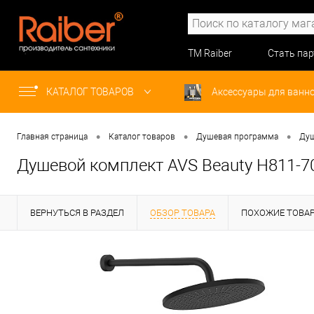
ТМ Raiber
Стать па
КАТАЛОГ ТОВАРОВ
Аксессуары для ванн
•
•
•
Главная страница
Каталог товаров
Душевая программа
Душ
Душевой комплект AVS Beauty Н811-7
ВЕРНУТЬСЯ В РАЗДЕЛ
ОБЗОР ТОВАРА
ПОХОЖИЕ ТОВА