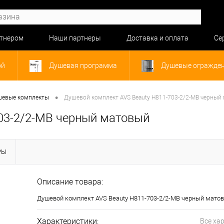
ртнером
Наши партнеры
Доставка и оплата
Се
ой
Душевая программа
Душевые огражде
•
евые комплекты
Душевой комплект AVS Beauty Н811-703-2/2-MB черный
03-2/2-MB черный матовый
РЫ
Описание товара:
Душевой комплект AVS Beauty Н811-703-2/2-MB черный мато
Характеристики:
Все ха