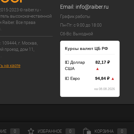
Email:
info@raiber.ru
015-2023 © raiber.ru -
тель высококачественной
График работы
 Raiber. Все права
Пн-Пт: с 9:00 до 18:00
.
Сб-Вс: Выходной
 109444, г. Москва,
Курсы валют ЦБ РФ
й проезд, дом 11,
.
💵 Доллар
82,17 ₽
ь на карте
США
▲
💶 Евро
94,84 ₽
▲
на 08.08.2026
НИЕ
0
ИЗБРАННОЕ
0
КОРЗИНА
0