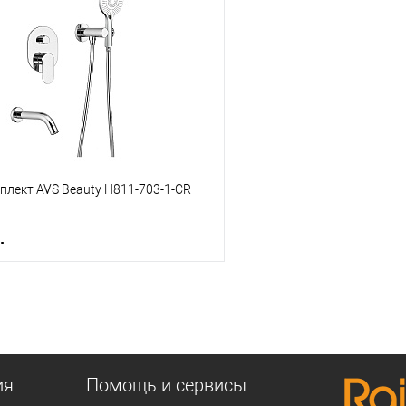
 клик
К сравнению
Купить в 1 клик
е
В наличии
В избранное
плект AVS Beauty Н811-703-1-CR
.
В корзину
 клик
К сравнению
е
В наличии
ия
Помощь и сервисы