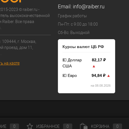
Email:
info@raiber.ru
015-2023 © raiber.ru -
тель высококачественной
График работы
 Raiber. Все права
Пн-Пт: с 9:00 до 18:00
.
Сб-Вс: Выходной
 109444, г. Москва,
Курсы валют ЦБ РФ
й проезд, дом 11,
.
💵 Доллар
82,17 ₽
ь на карте
США
▲
💶 Евро
94,84 ₽
▲
на 08.08.2026
НИЕ
0
ИЗБРАННОЕ
0
КОРЗИНА
0