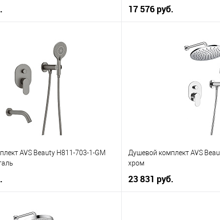
.
17 576 руб.
В корзину
В корз
 клик
К сравнению
Купить в 1 клик
е
В наличии
В избранное
плект AVS Beauty Н811-703-1-GM
Душевой комплект AVS Beau
таль
хром
.
23 831 руб.
В корзину
В корз