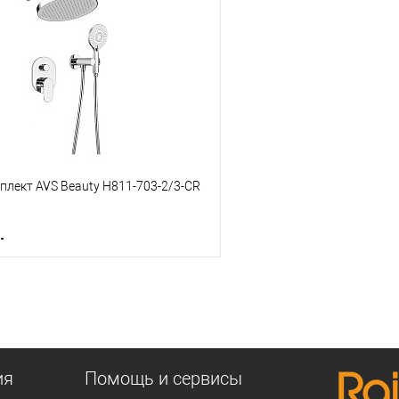
 клик
К сравнению
Купить в 1 клик
е
В наличии
В избранное
плект AVS Beauty Н811-703-2/3-CR
.
В корзину
 клик
К сравнению
е
В наличии
ия
Помощь и сервисы