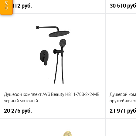
31 412 руб.
30 510 руб
В корзину
Купить в 1 клик
К сравнению
Купить в 1
В избранное
В наличии
В избранно
Душевой комплект AVS Beauty Н811-703-2/2-MB
Душевой ком
черный матовый
оружейная с
20 275 руб.
21 971 руб
В корзину