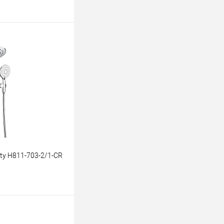
ину
К сравнению
В наличии
ty Н811-703-2/1-CR
ину