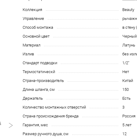
Коллекция
Beauty
Управление
рычаж
Способ монтажа
в стену
Основной цвет
Черный
Материал
Латунь
Излив
без изл
Стандарт подводки
1/2"
Термостатическй
Нет
Страна-производитель
Китай
Длина шланга, см
150
Держатель
Есть
Количество монтажных отверстий
3
Страна происхождения бренда
Россия
Гарантия, мес
5 лет
Размер ручного душа, см
12