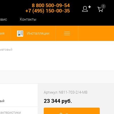
8 800 500-09-54
0
✚
+7 (495) 150-00-35
рвис
Контакты
ния
Инсталляции
 матовый
Артикул:
N811-703-2/4-MB
23 344 руб.
вый
рактеристики