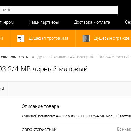
ртнером
Наши партнеры
Доставка и оплата
Се
ой
Душевая программа
Душевые огражде
•
евые комплекты
Душевой комплект AVS Beauty Н811-703-2/4-MB черный
03-2/4-MB черный матовый
РЫ
Описание товара:
Душевой комплект AVS Beauty Н811-703-2/4-MB черный мато
Характеристики:
Все ха