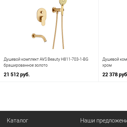
Купить в 1 клик
К сравнению
Купить в 1
В избранное
В наличии
В избранно
Душевой комплект AVS Beauty Н811-703-1-BG
Душевой ком
брашированное золото
хром
21 512 руб.
22 378 руб
В корзину
Купить в 1 клик
К сравнению
Купить в 1
В избранное
В наличии
В избранно
Каталог
Наши предложен