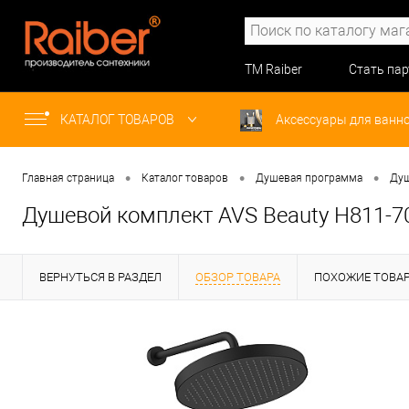
ТМ Raiber
Стать па
КАТАЛОГ ТОВАРОВ
Аксессуары для ванн
•
•
•
Главная страница
Каталог товаров
Душевая программа
Душ
Душевой комплект AVS Beauty Н811-7
ВЕРНУТЬСЯ В РАЗДЕЛ
ОБЗОР ТОВАРА
ПОХОЖИЕ ТОВА