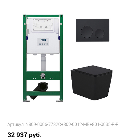
Артикул:
N809-0006-7732C+809-0012-MB+801-0035-P-R
32 937 руб.