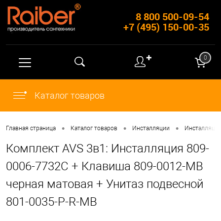
8 800 500-09-54
+7 (495) 150-00-35
✚
0
Каталог товаров
•
•
•
Главная страница
Каталог товаров
Инсталляции
Инсталляции
Комплект AVS 3в1: Инсталляция 809-
0006-7732C + Клавиша 809-0012-MB
черная матовая + Унитаз подвесной
801-0035-P-R-MB