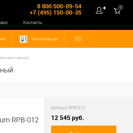
8 800 500-09-54
0
✚
+7 (495) 150-00-35
рвис
Контакты
ния
Инсталляции
, матовый черный
рный
Артикул:
RPB-012
12 545 руб.
ium RPB-012