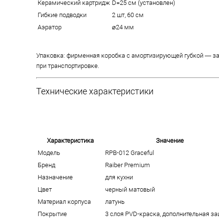
Керамический картридж
D=25 см (установлен)
Гибкие подводки
2 шт, 60 см
Аэратор
⌀24 мм
Упаковка: фирменная коробка с амортизирующей губкой — з
при транспортировке.
Технические характеристики
Характеристика
Значение
Модель
RPB-012 Graceful
Бренд
Raiber Premium
Назначение
для кухни
Цвет
черный матовый
Материал корпуса
латунь
Покрытие
3 слоя PVD-краска, дополнительная з