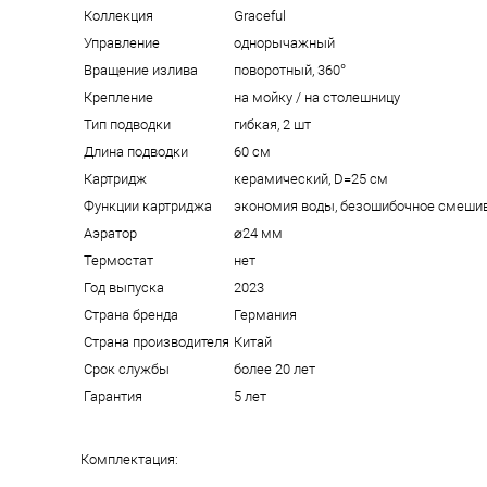
Коллекция
Graceful
Управление
однорычажный
Вращение излива
поворотный, 360°
Крепление
на мойку / на столешницу
Тип подводки
гибкая, 2 шт
Длина подводки
60 см
Картридж
керамический, D=25 см
Функции картриджа
экономия воды, безошибочное смеши
Аэратор
⌀24 мм
Термостат
нет
Год выпуска
2023
Страна бренда
Германия
Страна производителя
Китай
Срок службы
более 20 лет
Гарантия
5 лет
Комплектация: