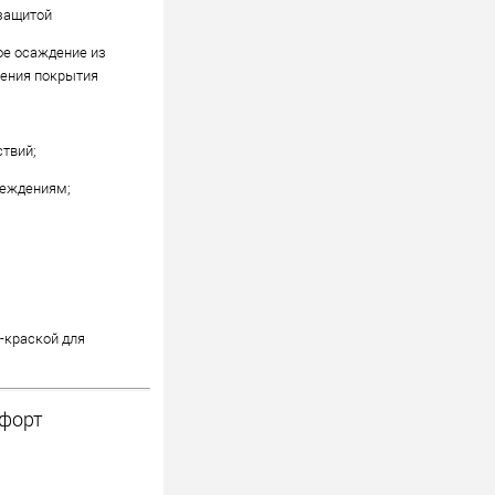
 защитой
кое осаждение из
сения покрытия
ствий;
реждениям;
-краской для
мфорт