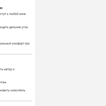
во
ступ к любой зоне
чищать дальние углы
мальный комфорт при
ть напор и
нтаж.
ановить смеситель