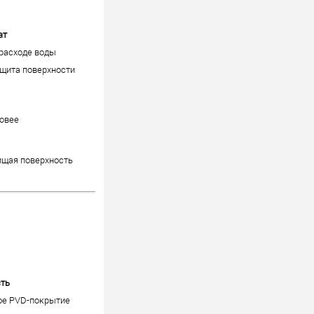
ат
расходе воды
щита поверхности
ровее
ищая поверхность
сть
ное PVD-покрытие