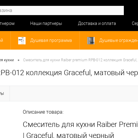
ртнером
Наши партнеры
Доставка и оплата
Се
ой
Душевая программа
Душевые огражде
•
ля кухни
Cмеситель для кухни Raiber premium RPB-012 коллекция Graceful
RPB-012 коллекция Graceful, матовый че
РЫ
Описание товара:
Смеситель для кухни Raiber Prem
| Graceful, матовый черный