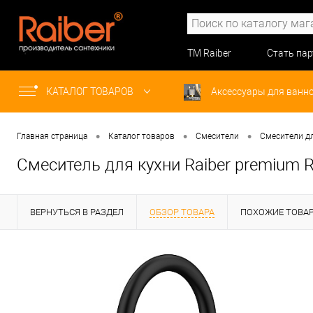
ТМ Raiber
Стать па
КАТАЛОГ ТОВАРОВ
Аксессуары для ванн
•
•
•
Главная страница
Каталог товаров
Смесители
Смесители д
Cмеситель для кухни Raiber premium 
ВЕРНУТЬСЯ В РАЗДЕЛ
ОБЗОР ТОВАРА
ПОХОЖИЕ ТОВА