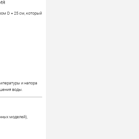
ия
ом D = 25 см, который
емпературы и напора
ешения воды.
нных моделей),