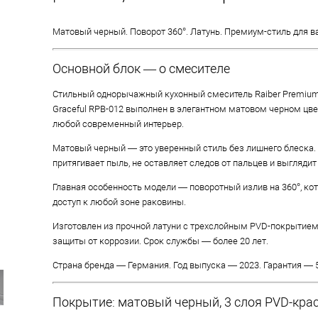
Матовый черный. Поворот 360°. Латунь. Премиум-стиль для в
Основной блок — о смесителе
Стильный однорычажный кухонный смеситель Raiber Premium
Graceful RPB-012 выполнен в элегантном матовом черном цве
любой современный интерьер.
Матовый черный — это уверенный стиль без лишнего блеска.
притягивает пыль, не оставляет следов от пальцев и выглядит
Главная особенность модели — поворотный излив на 360°, ко
доступ к любой зоне раковины.
Изготовлен из прочной латуни с трехслойным PVD-покрытием
защиты от коррозии. Срок службы — более 20 лет.
Страна бренда — Германия. Год выпуска — 2023. Гарантия — 5
Покрытие: матовый черный, 3 слоя PVD-кра