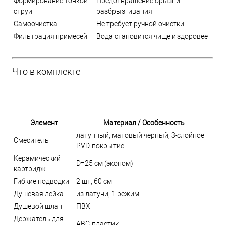
Формирование тонкой
Предотвращение брызг и
струи
разбрызгивания
Самоочистка
Не требует ручной очистки
Фильтрация примесей
Вода становится чище и здоровее
Что в комплекте
Элемент
Материал / Особенность
латунный, матовый черный, 3-слойное
Смеситель
PVD-покрытие
Керамический
D=25 см (эконом)
картридж
Гибкие подводки
2 шт, 60 см
Душевая лейка
из латуни, 1 режим
Душевой шланг
ПВХ
Держатель для
ABC-пластик