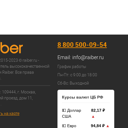
8 800 500-09-54
Email:
info@raiber.ru
015-2023 © raiber.ru -
тель высококачественной
График работы
 Raiber. Все права
Пн-Пт: с 9:00 до 18:00
.
Сб-Вс: Выходной
 109444, г. Москва,
Курсы валют ЦБ РФ
й проезд, дом 11,
.
💵 Доллар
82,17 ₽
ь на карте
США
▲
💶 Евро
94,84 ₽
▲