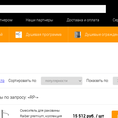
ртнером
Наши партнеры
Доставка и оплата
Се
ой
Душевая программа
Душевые огражде
ьтр
Сортировать по:
Показать по:
ы по запросу: «RP-»
Смеситель для раковины
15 512 руб.
/ шт
Raiber premium, коллекция