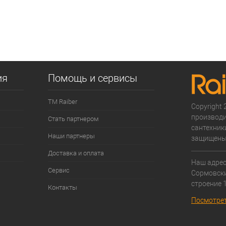
ия
Помощь и сервисы
ТМ Raiber
Copyright 2
производи
Стать партнером
сантехники
Наши партнеры
защищены
Доставка и оплата
Наш адрес:
Сервис
Cормовски
строение 1
Контакты
Посмотрет