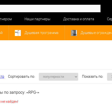
ртнером
Наши партнеры
Доставка и оплата
Се
ой
Душевая программа
Душевые огражде
ьтр
Сортировать по:
Показать по:
ы по запросу: «RPG-»
 не найден!