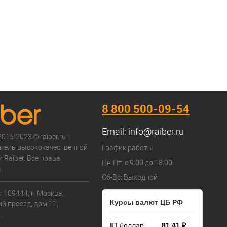
8 800 500-09-54
Email:
info@raiber.ru
015-2023 © raiber.ru -
тель высококачественной
График работы
 Raiber. Все права
Пн-Пт: с 9:00 до 18:00
.
Сб-Вс: Выходной
 109444, г. Москва,
Курсы валют ЦБ РФ
й проезд, дом 11,
.
💵 Доллар
81,41 ₽