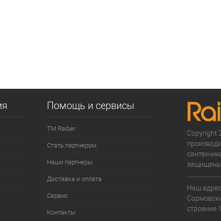
ия
Помощь и сервисы
ТМ Raiber
Copyright 2
производи
Стать партнером
сантехники
Наши партнеры
защищены
Доставка и оплата
Наш адрес:
Сервис
Cормовски
строение 1
Контакты