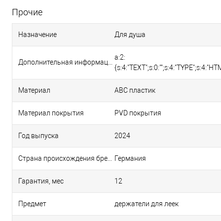
Прочие
Назначение
Для душа
a:2:
Дополнительная информация о товаре
{s:4:"TEXT";s:0:"";s:4:"TYPE";s:4:"HTM
Материал
ABC пластик
Материал покрытия
PVD покрытия
Год выпуска
2024
Страна происхождения бренда
Германия
Гарантия, мес
12
Предмет
держатели для леек