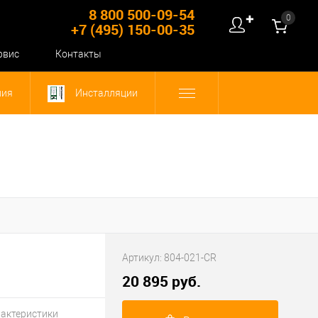
8 800 500-09-54
0
✚
+7 (495) 150-00-35
рвис
Контакты
ния
Инсталляции
Артикул:
804-021-CR
20 895 руб.
рактеристики