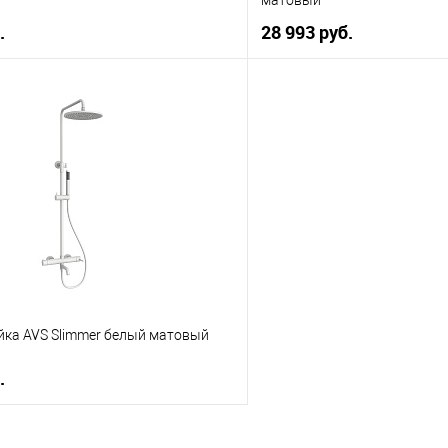
.
28 993 руб.
В корзину
В корз
 клик
К сравнению
Купить в 1 клик
е
В наличии
В избранное
йка AVS Slimmer белый матовый
.
В корзину