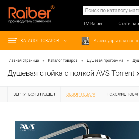
ТМ Raiber
Стать па
КАТАЛОГ ТОВАРОВ
Аксессуары для ванн
•
•
•
Главная страница
Каталог товаров
Душевая программа
Душ
Душевая стойка с полкой AVS Torrent
ВЕРНУТЬСЯ В РАЗДЕЛ
ОБЗОР ТОВАРА
ПОХОЖИЕ ТОВА