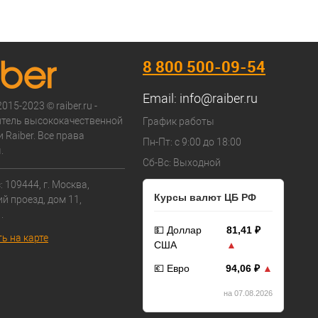
8 800 500-09-54
Email:
info@raiber.ru
015-2023 © raiber.ru -
тель высококачественной
График работы
 Raiber. Все права
Пн-Пт: с 9:00 до 18:00
.
Сб-Вс: Выходной
 109444, г. Москва,
Курсы валют ЦБ РФ
й проезд, дом 11,
.
💵 Доллар
81,41 ₽
ь на карте
США
▲
💶 Евро
94,06 ₽
▲
на 07.08.2026