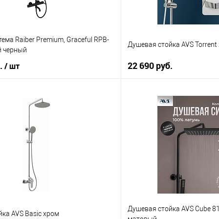
ема Raiber Premium, Graceful RPB-
Душевая стойка AVS Torrent
й черный
б.
22 690 руб.
/ шт
В корз
В корзину
Купить в 1 клик
 клик
К сравнению
В избранное
е
Под заказ
Душевая стойка AVS Cube 8
ка AVS Basic хром
матовый