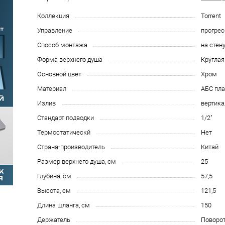
Коллекция
Torrent
Управление
прогре
Способ монтажа
на стен
Форма верхнего душа
Круглая
Основной цвет
Хром
Материал
АБС пла
Излив
вертика
Стандарт подводки
1/2"
Термостатическй
Нет
Страна-производитель
Китай
Размер верхнего душа, см
25
Глубина, см
57,5
Высота, см
121,5
Длина шланга, см
150
Держатель
Поворо