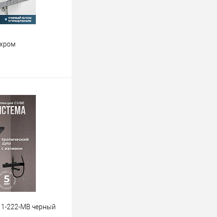
 хром
ину
К сравнению
В наличии
11-222-MB черный