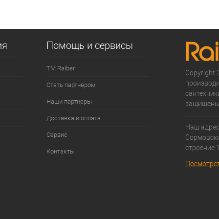
 клик
К сравнению
е
В наличии
ия
Помощь и сервисы
ТМ Raiber
Copyright 2
производи
Стать партнером
сантехники
Наши партнеры
защищены
Доставка и оплата
Наш адрес:
Сервис
Cормовски
строение 1
Контакты
Посмотрет