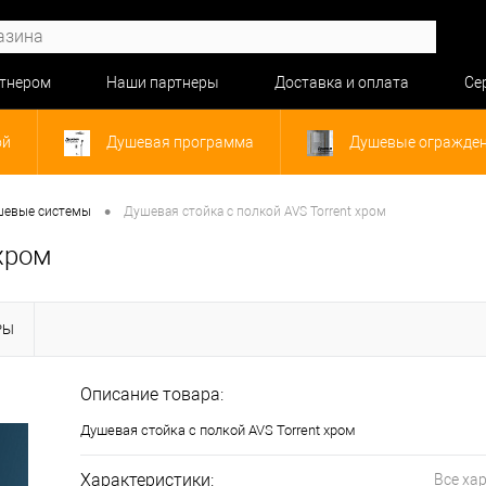
ртнером
Наши партнеры
Доставка и оплата
Се
ой
Душевая программа
Душевые огражде
•
евые системы
Душевая стойка с полкой AVS Torrent хром
 хром
РЫ
Описание товара:
Душевая стойка с полкой AVS Torrent хром
Характеристики:
Все ха