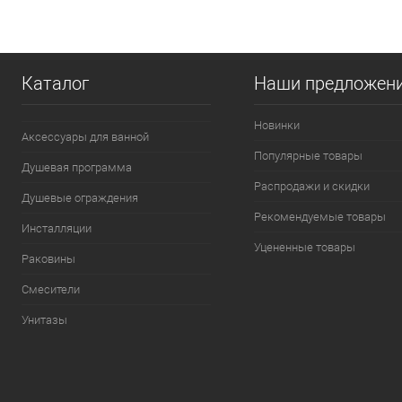
Купить в 1 клик
К сравнению
Купить в 1
В избранное
В наличии
В избранно
Каталог
Наши предложен
Новинки
Аксессуары для ванной
Популярные товары
Душевая программа
Распродажи и скидки
Душевые ограждения
Рекомендуемые товары
Инсталляции
Уцененные товары
Раковины
Смесители
Унитазы