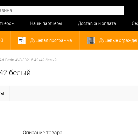
ртнером
Наши партнеры
Доставка и оплата
Се
ой
Душевая программа
Душевые огражде
Art Basin AVS-83215 42х42 белый
х42 белый
РЫ
Описание товара: