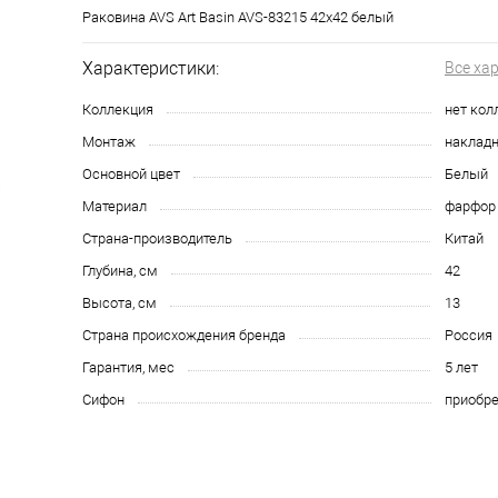
Раковина AVS Art Basin AVS-83215 42х42 белый
Характеристики:
Все ха
Коллекция
нет кол
Монтаж
накладн
Основной цвет
Белый
Материал
фарфор
Страна-производитель
Китай
Глубина, см
42
Высота, см
13
Страна происхождения бренда
Россия
Гарантия, мес
5 лет
Сифон
приобре