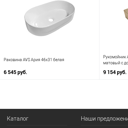
Купить в 1 клик
К сравнению
Купить в 1
В избранное
В наличии
В избранно
Рукомойник A
Раковина AVS Ария 46x31 белая
матовый с д
6 545 руб.
9 154 руб.
В корзину
Купить в 1 клик
К сравнению
Купить в 1
В избранное
В наличии
В избранно
Каталог
Наши предложен