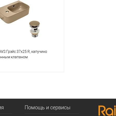
 клик
К сравнению
Купить в 1 клик
е
В наличии
В избранное
VS Грэйс 37x25 R, капучино
онным клапаном
В корзину
 клик
К сравнению
е
В наличии
ия
Помощь и сервисы