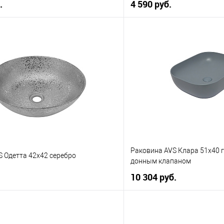
.
4 590 руб.
В корзину
В корз
 клик
К сравнению
Купить в 1 клик
е
В наличии
В избранное
Раковина AVS Клара 51x40 
 Одетта 42x42 серебро
донным клапаном
10 304 руб.
В корзину
В корз