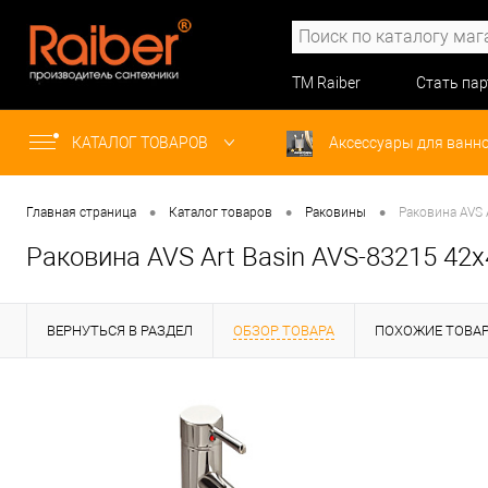
ТМ Raiber
Стать па
КАТАЛОГ ТОВАРОВ
Аксессуары для ванн
•
•
•
Главная страница
Каталог товаров
Раковины
Раковина AVS 
Раковина AVS Art Basin AVS-83215 42
ВЕРНУТЬСЯ В РАЗДЕЛ
ОБЗОР ТОВАРА
ПОХОЖИЕ ТОВА