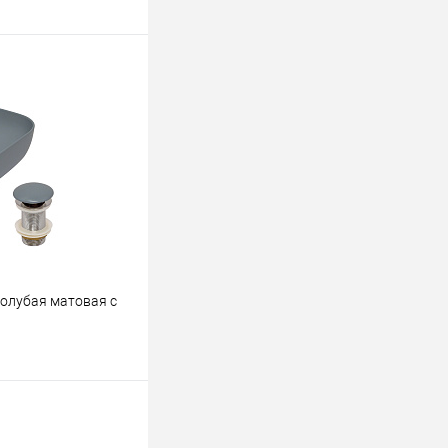
ину
К сравнению
В наличии
голубая матовая с
ину