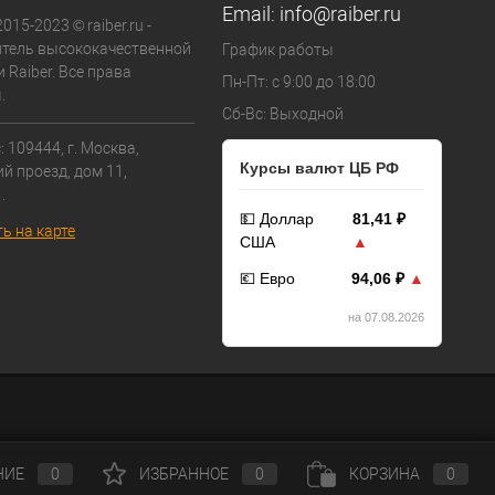
Email:
info@raiber.ru
015-2023 © raiber.ru -
тель высококачественной
График работы
 Raiber. Все права
Пн-Пт: с 9:00 до 18:00
.
Сб-Вс: Выходной
 109444, г. Москва,
Курсы валют ЦБ РФ
й проезд, дом 11,
.
💵 Доллар
81,41 ₽
ь на карте
США
▲
💶 Евро
94,06 ₽
▲
на 07.08.2026
НИЕ
0
ИЗБРАННОЕ
0
КОРЗИНА
0