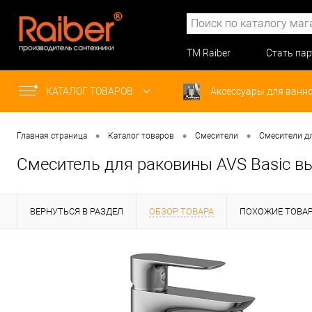
ТМ Raiber
Стать па
КАТАЛОГ ТОВАРОВ
Аксессуары для ванн
•
•
•
Главная страница
Каталог товаров
Смесители
Смесители д
Смеситель для раковины AVS Basic в
ВЕРНУТЬСЯ В РАЗДЕЛ
ОБЗОР ТОВАРА
ПОХОЖИЕ ТОВА