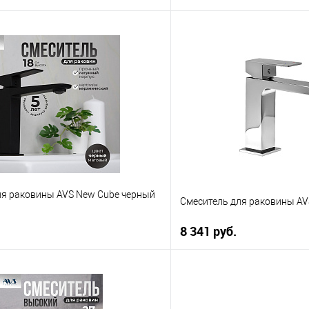
В корзину
В корз
 клик
К сравнению
Купить в 1 клик
е
В наличии
В избранное
ля раковины AVS New Cube черный
Смеситель для раковины AV
8 341 руб.
В корзину
В корз
 клик
К сравнению
Купить в 1 клик