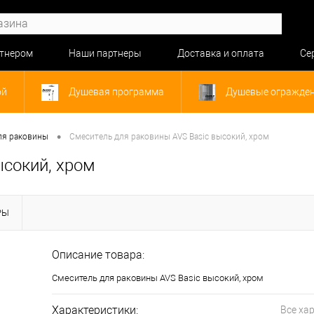
ртнером
Наши партнеры
Доставка и оплата
Се
ой
Душевая программа
Душевые огражде
•
ля раковины
Смеситель для раковины AVS Basic высокий, хром
ысокий, хром
РЫ
Описание товара:
Смеситель для раковины AVS Basic высокий, хром
Характеристики:
Все ха