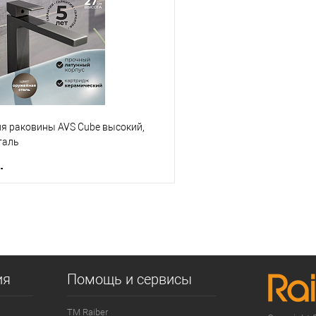
е
В наличии
В избранное
ля раковины AVS Cube высокий,
таль
.
В корзину
 клик
К сравнению
е
В наличии
ия
Помощь и сервисы
ТМ Raiber