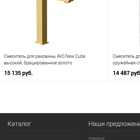
В избранное
В наличии
В избранно
Смеситель для раковины AVS New Cube
Смеситель д
высокий, брашированное золото
оружейная с
15 135 руб.
14 487 руб
В корзину
Купить в 1 клик
К сравнению
Купить в 1
В избранное
В наличии
В избранно
Каталог
Наши предложен
Новинки