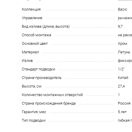
Коллекция
Basic
Управление
рычаж
Вид излива (длина, высота)
9,7
Способ монтажа
на рако
Основной цвет
Хром
Материал
Латунь
Излив
фиксир
Стандарт подводки
1/2"
Страна-производитель
Китай
Высота, см
27,4
Количество монтажных отверстий
1
Страна происхождения бренда
Россия
Гарантия, мес
5 лет
Тип подводки
гибкая 