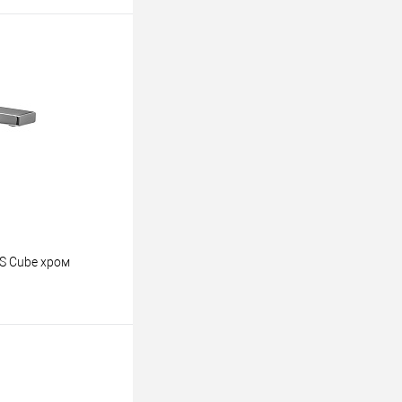
ину
К сравнению
В наличии
S Cube хром
ину
К сравнению