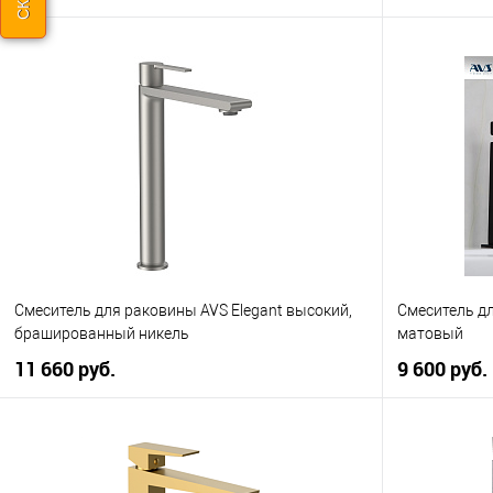
В корзину
Купить в 1
Купить в 1 клик
К сравнению
В избранно
В избранное
В наличии
Смеситель для раковины AVS Elegant высокий,
Смеситель д
брашированный никель
матовый
11 660 руб.
9 600 руб.
В корзину
Купить в 1 клик
К сравнению
Купить в 1