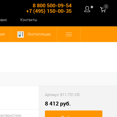
8 800 500-09-54
0
✚
+7 (495) 150-00-35
рвис
Контакты
ния
Инсталляции
Артикул:
811-751-CR
8 412 руб.
рактеристики