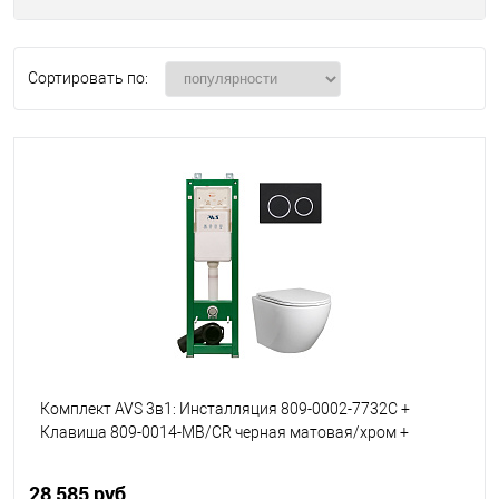
Сортировать по:
Комплект AVS 3в1: Инсталляция 809-0002-7732C +
Клавиша 809-0014-MB/CR черная матовая/хром +
Унитаз подвесной 801-0041-P-T2-GW
28 585 руб.