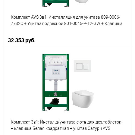
Комплект AVS 3в1: Инсталляция для унитаза 809-0006-
7732C + Унитаз подвесной 801-0045-P-T2-GW + Клавиша
смыва 809-0012-MG матовое золото, круглые кнопки
32 353 руб.
В корзину
В избранное
В наличии
Комплект 3в1: Инстал д/унитаза с отв.для дез.таблеток
+ клавиша Белая квадратная + унитаз Сатурн AVS