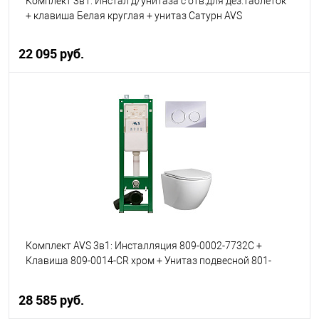
Комплект 3в1: Инстал д/унитаза с отв.для дез.таблеток
+ клавиша Белая круглая + унитаз Сатурн AVS
22 095 руб.
В корзину
В избранное
В наличии
Комплект AVS 3в1: Инсталляция 809-0002-7732C +
Клавиша 809-0014-CR хром + Унитаз подвесной 801-
0041-P-T2-GW
28 585 руб.