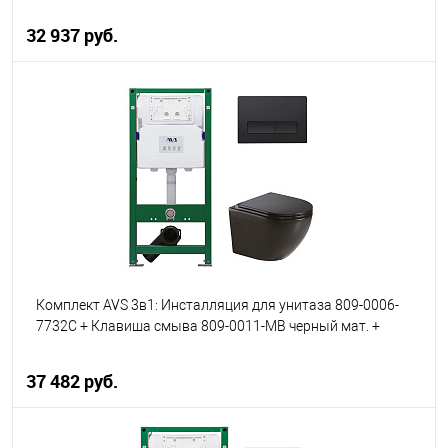
подвесной 801-0035-P-R-MB
32 937 руб.
В корзину
В избранное
В наличии
Комплект AVS 3в1: Инсталляция для унитаза 809-0006-
7732C + Клавиша смыва 809-0011-MB черный мат. +
унитаз подвесной 801-0041-P-R-MB
37 482 руб.
В корзину