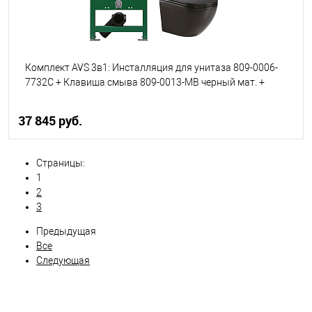
Комплект AVS 3в1: Инсталляция для унитаза 809-0006-
7732C + Клавиша смыва 809-0013-MB черный мат. +
унитаз подвесной 801-0041-P-R-MB
37 845 руб.
В корзину
Страницы:
1
2
В избранное
В наличии
3
Предыдущая
Все
Следующая